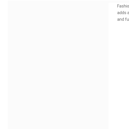
Fashi
adds a
and fu