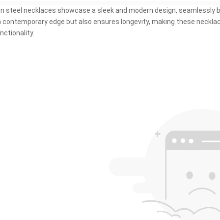
on steel necklaces showcase a sleek and modern design
,
seamlessly bl
 contemporary edge but also ensures longevity
,
making these necklac
nctionality
.