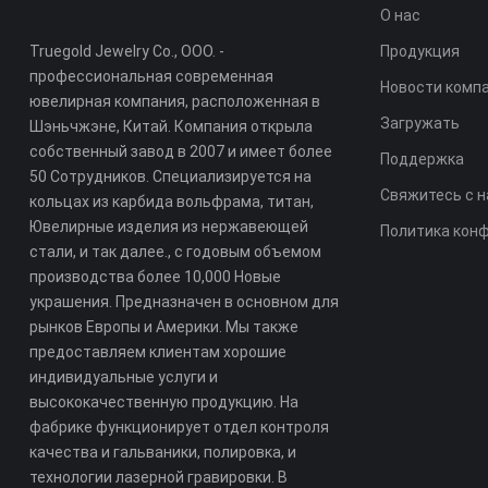
О нас
Truegold Jewelry Co., ООО. -
Продукция
профессиональная современная
Новости комп
ювелирная компания, расположенная в
Загружать
Шэньчжэне, Китай. Компания открыла
собственный завод в 2007 и имеет более
Поддержка
50 Сотрудников. Специализируется на
Свяжитесь с 
кольцах из карбида вольфрама, титан,
Ювелирные изделия из нержавеющей
Политика кон
стали, и так далее., с годовым объемом
производства более 10,000 Новые
украшения. Предназначен в основном для
рынков Европы и Америки. Мы также
предоставляем клиентам хорошие
индивидуальные услуги и
высококачественную продукцию. На
фабрике функционирует отдел контроля
качества и гальваники, полировка, и
технологии лазерной гравировки. В