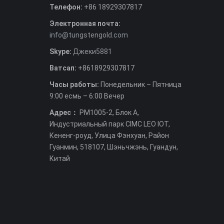
Телефон:
+86 18929307817
Электронная почта:
info@tungstengold.com
Skype:
Джеки5881
Ватсап:
+8618929307817
Часы работы:
Понедельник – Пятница
9:00 есмь – 6:00 Вечер
Адрес：
РМ1005-2, Блок А,
Индустриальный парк CIMC LEO IOT,
Кененг-роуд, Улица Фэнхуан, Район
Гуанмин, 518107, Шэньчжэнь, Гуандун,
Китай