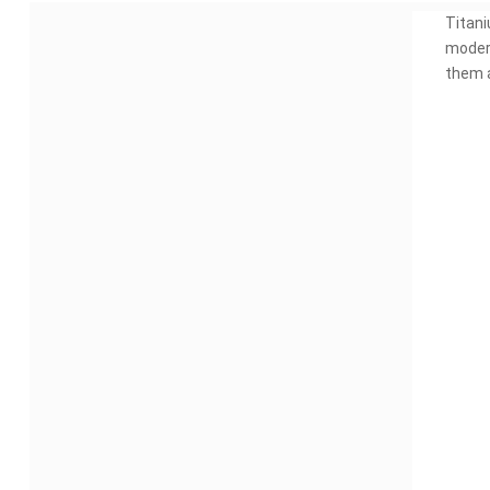
Titani
modern
them a