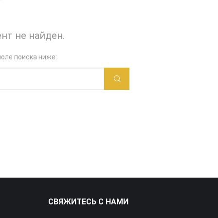
нт не найден.
оле поиска ниже:
СВЯЖИТЕСЬ С НАМИ